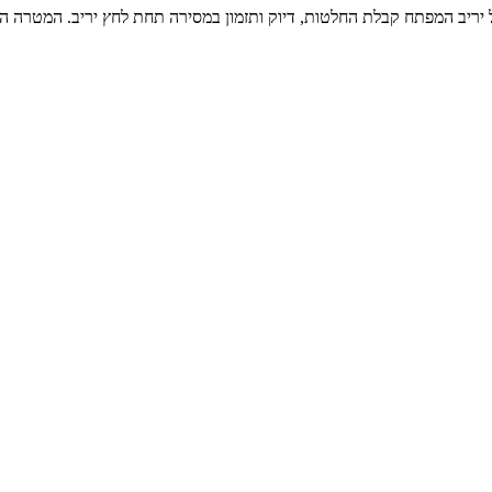
רה תחת לחץ יריב- 3 נגד 1 כפול 2 תרגול מסירה מול יריב המפתח קבלת החלטות, דיוק ותזמון במסירה