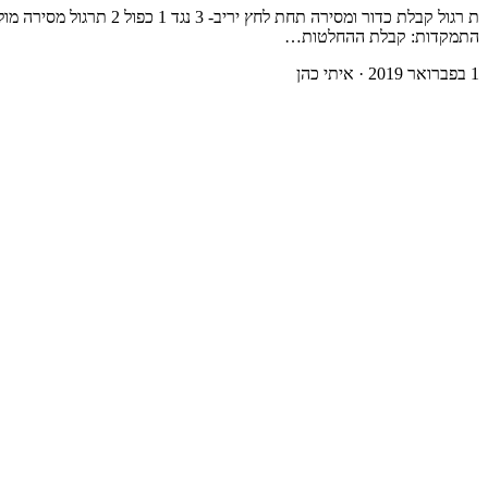
ת רגול קבלת כדור ומסי
התמקדות: קבלת ההחלטות…
1 בפברואר 2019
·
איתי כהן
ת
רגול קבלת כדור ומסירה תחת לחץ יריב- 3 נגד 1 כפול 2
נושא התמקדות:
קבלת ההחלטות (למי למסור ? לאן למסור ?)
מבנה המגרש:
הסבר:
לימוד/תרגול